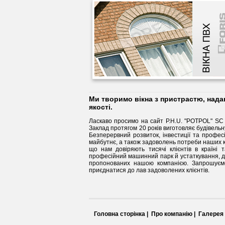
Ми творимо вікна з пристрастю, нада
якості.
Ласкаво просимо на сайт P.H.U. "POTPOL" SC P
Заклад протягом 20 років виготовляє будівел
Безперервний розвиток, інвестиції та профес
майбутнє, а також задоволень потреби наших к
що нам довіряють тисячі клієнтів в країні 
професійний машинний парк й устаткування, даю
пропонованих нашою компанією. Запрошуємо
приєднатися до лав задоволених клієнтів.
Головна сторінка |
Про компанію |
Галерея 