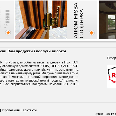
ючи Вам продукти і послуги високої
 і S Potasz, виробника вікон та дверей з ПВХ і AЛ.
ьну столярку відомих систем FORIS, REHAU, ALUPROF.
ійна підготовка, дають нам відчуття перспективи на
лієнтів на найвищому рівні. Ми дуже пишаємося тим,
та за її межами. Навчений персонал, менеджмент,
ть нам гарантію високої якості продукції та послуг,
 Вас скористатися послугами компанії POTPOL і
|
Пропозиція |
Контакти
факс: +48 16 