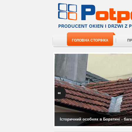
|
ГОЛОВНА СТОРІНКА
П
Історичний особняк в Боратині - баг